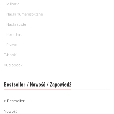
Militaria
Nauki humanistyczne
Nauki ścisłe
Poradniki
Prawo
E-booki
Audiobooki
Bestseller / Nowość / Zapowiedź
Bestseller
Nowość