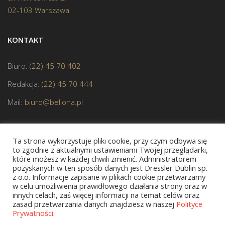
02-103 Warszawa
KONTAKT
Biuro:
(22) 45 70 402
Redakcja:
(22) 45 70 444
Mail:
biuro@bellona.pl
Ta strona wykorzystuje pliki cookie, przy czym odbywa się
to zgodnie z aktualnymi ustawieniami Twojej przeglądarki,
które możesz w każdej chwili zmienić. Administratorem
pozyskanych w ten sposób danych jest Dressler Dublin sp.
JESTEŚMY CZŁONKIEM POLSKIEJ IZBY KSIĄŻKI
z o.o. Informacje zapisane w plikach cookie przetwarzamy
w celu umożliwienia prawidłowego działania strony oraz w
innych celach, zaś więcej informacji na temat celów oraz
zasad przetwarzania danych znajdziesz w naszej
Polityce
Prywatności
.