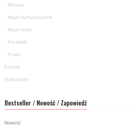
Militaria
Nauki humanistyczne
Nauki ścisłe
Poradniki
Prawo
E-booki
Audiobooki
Bestseller / Nowość / Zapowiedź
Nowość