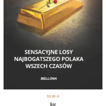
59,90
zł
Ikar