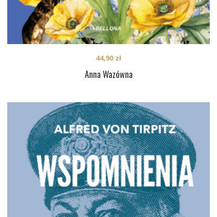
44,90
zł
Anna Wazówna