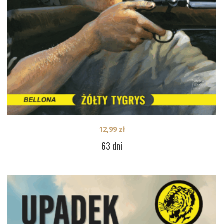
12,99
zł
63 dni