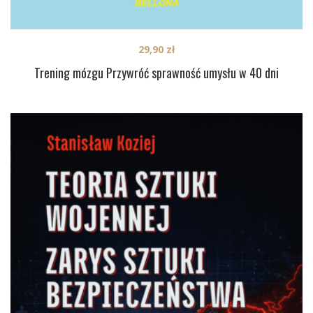
29,90
zł
Trening mózgu Przywróć sprawność umysłu w 40 dni