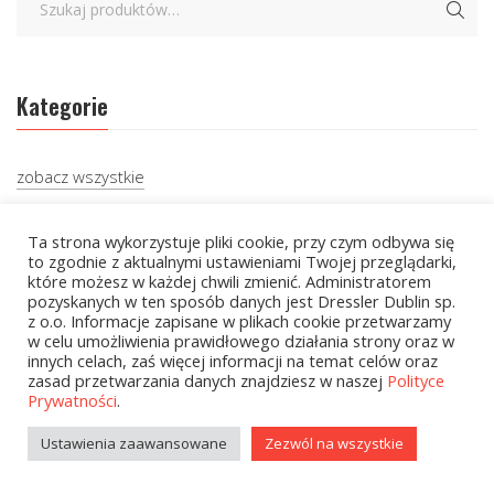
Kategorie
zobacz wszystkie
Kolekcje Biedronka
Ta strona wykorzystuje pliki cookie, przy czym odbywa się
to zgodnie z aktualnymi ustawieniami Twojej przeglądarki,
Kolekcje Biedronka - 16.02.2026
które możesz w każdej chwili zmienić. Administratorem
pozyskanych w ten sposób danych jest Dressler Dublin sp.
Wielcy Humaniści - 16.02.2026
z o.o. Informacje zapisane w plikach cookie przetwarzamy
w celu umożliwienia prawidłowego działania strony oraz w
Wielcy Humaniści – 02.03.2026
innych celach, zaś więcej informacji na temat celów oraz
zasad przetwarzania danych znajdziesz w naszej
Polityce
Kolekcje Biedronka - 16.03.2026
Prywatności
.
Wielcy Humaniści – 16.03.2026
Ustawienia zaawansowane
Zezwól na wszystkie
Kolekcje Biedronka - 13.04.2026