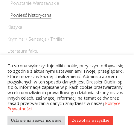
Powstanie Warszawskie
Powieść historyczna
Klasyka
Kryminał / Sensacja / Thriller
Literatura faktu
Literatura obyczajowa
Ta strona wykorzystuje pliki cookie, przy czym odbywa się
to zgodnie z aktualnymi ustawieniami Twojej przeglądarki,
Literatura popularnonaukowa
które możesz w każdej chwili zmienić. Administratorem
pozyskanych w ten sposób danych jest Dressler Dublin sp.
Militaria
z o.o. Informacje zapisane w plikach cookie przetwarzamy
w celu umożliwienia prawidłowego działania strony oraz w
innych celach, zaś więcej informacji na temat celów oraz
Nauki humanistyczne
zasad przetwarzania danych znajdziesz w naszej
Polityce
Prywatności
.
Nauki ścisłe
Ustawienia zaawansowane
Zezwól na wszystkie
Poradniki