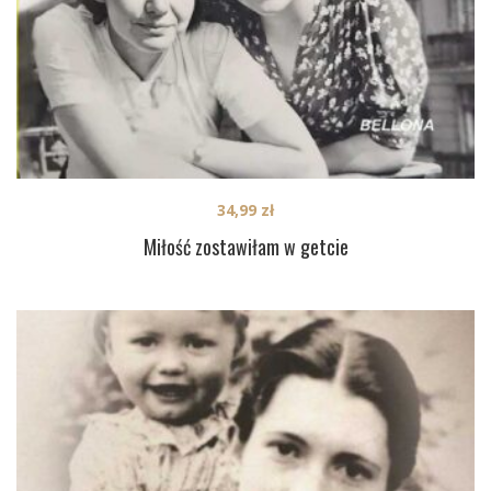
34,99
zł
Miłość zostawiłam w getcie