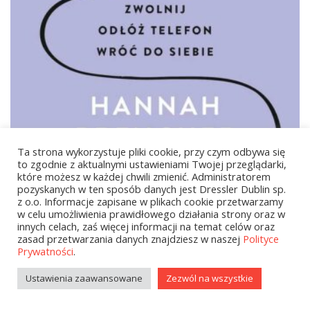
Ta strona wykorzystuje pliki cookie, przy czym odbywa się
to zgodnie z aktualnymi ustawieniami Twojej przeglądarki,
które możesz w każdej chwili zmienić. Administratorem
pozyskanych w ten sposób danych jest Dressler Dublin sp.
z o.o. Informacje zapisane w plikach cookie przetwarzamy
w celu umożliwienia prawidłowego działania strony oraz w
innych celach, zaś więcej informacji na temat celów oraz
34,99
zł
zasad przetwarzania danych znajdziesz w naszej
Polityce
Prywatności
.
Odłącz się
Ustawienia zaawansowane
Zezwól na wszystkie