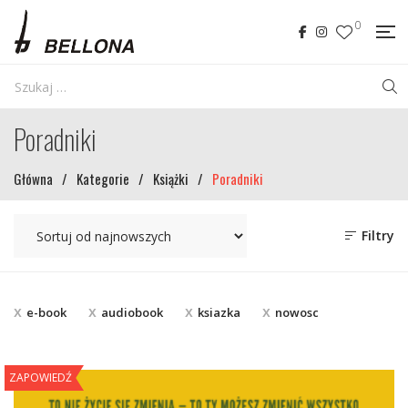
0
Poradniki
Główna
/
Kategorie
/
Książki
/
Poradniki
Filtry
e-book
audiobook
ksiazka
nowosc
ZAPOWIEDŹ