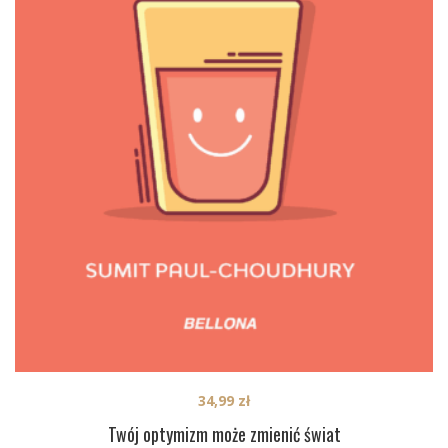
34,99
zł
Twój optymizm może zmienić świat