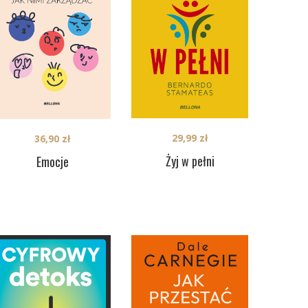
29,99
zł
36,90
zł
Żyj w pełni
Emocje