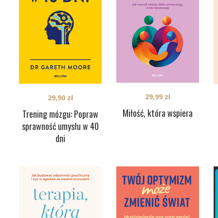
29,99
zł
29,90
zł
Miłość, która wspiera
Trening mózgu: Popraw
sprawność umysłu w 40
dni