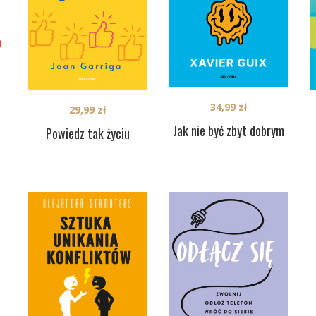
34,99
zł
29,99
zł
Jak nie być zbyt dobrym
Powiedz tak życiu