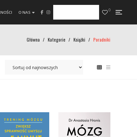
0
NOŚCI
O NAS
Główna
/
Kategorie
/
Książki
/
Poradniki