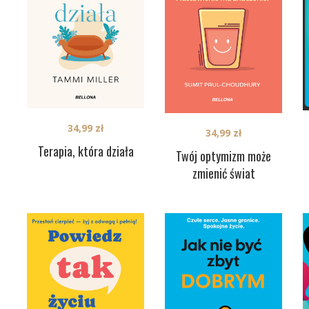
34,99
zł
34,99
zł
Terapia, która działa
Twój optymizm może
zmienić świat