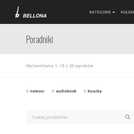
KATEGORIE
KOLEK
Poradniki
Posortowane
Wyświetlanie 1–18 z 20 wyników
według
najnowszych
nowosc
audiobook
ksiazka