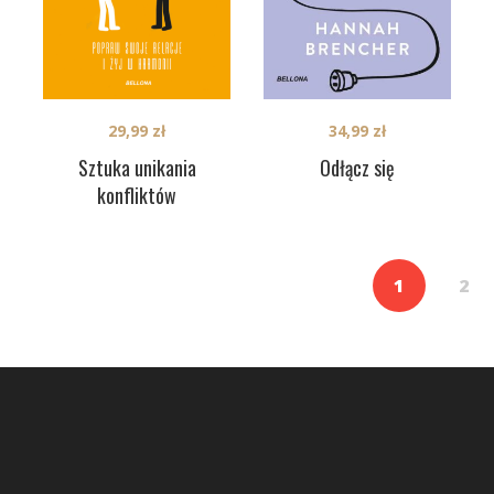
34,99
zł
29,99
zł
Odłącz się
Sztuka unikania
konfliktów
1
2