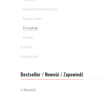
Nauki humanistyczne
Nauki ścisłe
Poradniki
Prawo
E-booki
Audiobooki
Bestseller / Nowość / Zapowiedź
Nowość