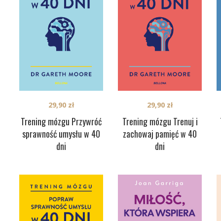
29,90
zł
29,90
zł
Trening mózgu Przywróć
Trening mózgu Trenuj i
sprawność umysłu w 40
zachowaj pamięć w 40
dni
dni