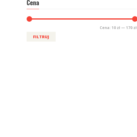
Cena
Cena:
10 zł
—
170 zł
FILTRUJ