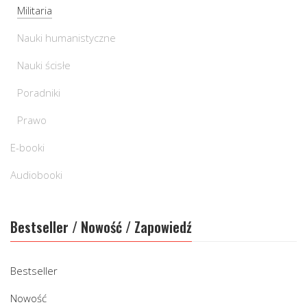
Militaria
Nauki humanistyczne
Nauki ścisłe
Poradniki
Prawo
E-booki
Audiobooki
Bestseller / Nowość / Zapowiedź
Bestseller
Nowość