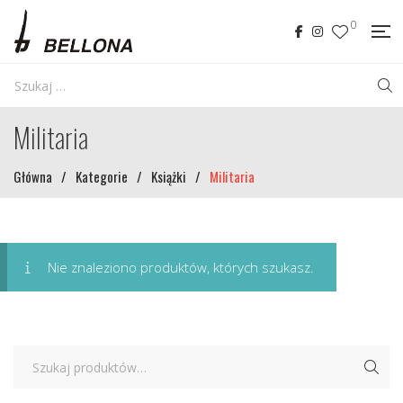
0
Militaria
Główna
/
Kategorie
/
Książki
/
Militaria
Nie znaleziono produktów, których szukasz.