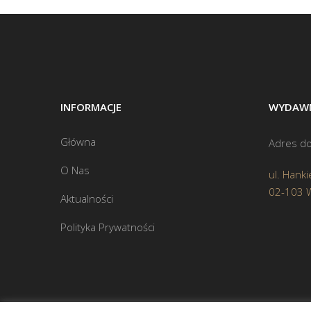
INFORMACJE
WYDAWN
Główna
Adres do
O Nas
ul. Hanki
02-103 
Aktualności
Polityka Prywatności