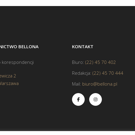
ICTWO BELLONA
KONTAKT
 korespondencji
Biuro:
(22) 45 70 402
Redakcja:
(22) 45 70 444
ewicza 2
Warszawa
Mail:
biuro@bellona.pl