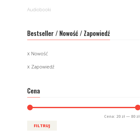
Audiobooki
Bestseller / Nowość / Zapowiedź
Nowość
Zapowiedź
Cena
Cena:
20 zł
—
80 zł
FILTRUJ