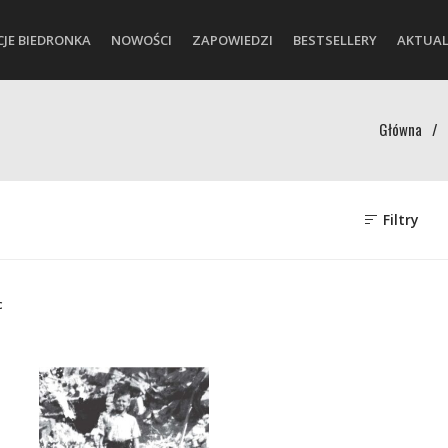
CJE BIEDRONKA
NOWOŚCI
ZAPOWIEDZI
BESTSELLERY
AKTUAL
Główna
/
Filtry
c