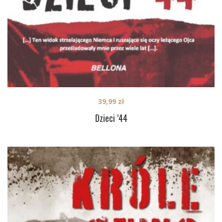
39,99
zł
Dzieci ’44