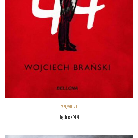
39,90
zł
Jędrek’44