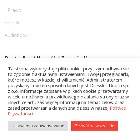
Prawo
E-booki
Audiobooki
Bestseller / Nowość / Zapowiedź
Ta strona wykorzystuje pliki cookie, przy czym odbywa się
to zgodnie z aktualnymi ustawieniami Twojej przeglądarki,
Nowość
które możesz w każdej chwili zmienić. Administratorem
pozyskanych w ten sposób danych jest Dressler Dublin sp.
z o.o. Informacje zapisane w plikach cookie przetwarzamy
w celu umożliwienia prawidłowego działania strony oraz w
Cena
innych celach, zaś więcej informacji na temat celów oraz
zasad przetwarzania danych znajdziesz w naszej
Polityce
Prywatności
.
Ustawienia zaawansowane
Zezwól na wszystkie
Cena:
20 zł
—
80 zł
FILTRUJ