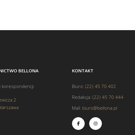
ICTWO BELLONA
KONTAKT
 korespondencji
Biuro:
(22) 45 70 402
Redakcja:
(22) 45 70 444
ewicza 2
Warszawa
Mail:
biuro@bellona.pl