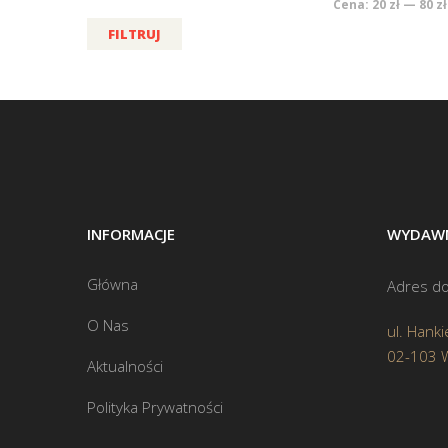
Cena:
20 zł
—
80 zł
FILTRUJ
INFORMACJE
WYDAWN
Główna
Adres do
O Nas
ul. Hanki
02-103 
Aktualności
Polityka Prywatności