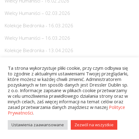
Wielcy Humaniści - 16.02.2026
Wielcy Humaniści – 02.03.2026
Kolekcje Biedronka - 16.03.2026
Wielcy Humaniści – 16.03.2026
Kolekcje Biedronka - 13.04.2026
Książki
Ta strona wykorzystuje pliki cookie, przy czym odbywa się
to zgodnie z aktualnymi ustawieniami Twojej przeglądarki,
Religie i wierzenia
które możesz w każdej chwili zmienić. Administratorem
pozyskanych w ten sposób danych jest Dressler Dublin sp.
Medycyna
z o.o. Informacje zapisane w plikach cookie przetwarzamy
w celu umożliwienia prawidłowego działania strony oraz w
Biografie / Wspomnienia
innych celach, zaś więcej informacji na temat celów oraz
zasad przetwarzania danych znajdziesz w naszej
Polityce
Dla dzieci
Prywatności
.
Fantastyka
Ustawienia zaawansowane
Zezwól na wszystkie
Historia