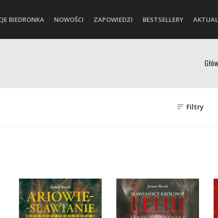
CJE BIEDRONKA
NOWOŚCI
ZAPOWIEDZI
BESTSELLERY
AKTUAL
Głó
Filtry