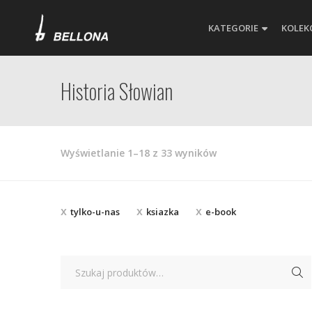
KATEGORIE
KOLEK
Historia Słowian
Posortowane
Wyświetlanie 1–18 z 33 wyników
według
najnowszych
tylko-u-nas
ksiazka
e-book