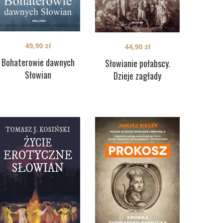
49,90
zł
44,90
zł
Bohaterowie dawnych
Słowianie połabscy.
Słowian
Dzieje zagłady