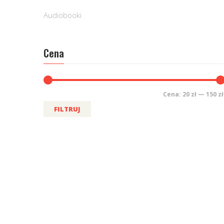
Audiobooki
Cena
Cena:
20 zł
—
150 zł
FILTRUJ