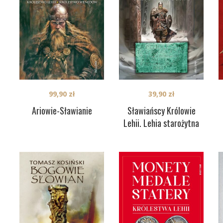
99,90
zł
39,90
zł
Ariowie-Sławianie
Sławiańscy Królowie
Lehii. Lehia starożytna