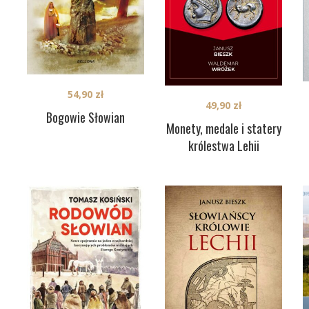
54,90
zł
49,90
zł
Bogowie Słowian
Monety, medale i statery
królestwa Lehii