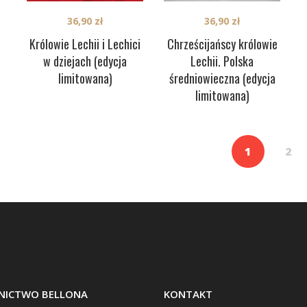
36,90
zł
36,90
zł
Królowie Lechii i Lechici
Chrześcijańscy królowie
w dziejach (edycja
Lechii. Polska
limitowana)
średniowieczna (edycja
limitowana)
1
2
ICTWO BELLONA
KONTAKT