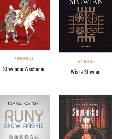
149,90
zł
54,90
zł
Słowianie Wschodni
Wiara Słowian