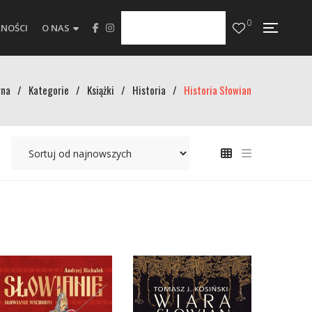
0
NOŚCI
O NAS
wna
/
Kategorie
/
Książki
/
Historia
/
Historia Słowian