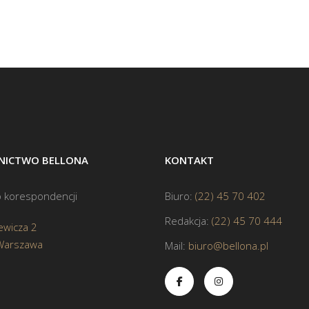
ICTWO BELLONA
KONTAKT
 korespondencji
Biuro:
(22) 45 70 402
Redakcja:
(22) 45 70 444
ewicza 2
Warszawa
Mail:
biuro@bellona.pl