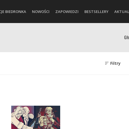
CJE BIEDRONKA
NOWOŚCI
ZAPOWIEDZI
BESTSELLERY
AKTUAL
Gł
Filtry