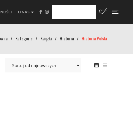
0
NOŚCI
O NAS
ówna
/
Kategorie
/
Książki
/
Historia
/
Historia Polski