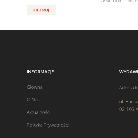
Cena:
10 zł
—
150 zł
FILTRUJ
INFORMACJE
WYDAWN
Główna
Adres do
O Nas
ul. Hanki
02-103 
Aktualności
Polityka Prywatności