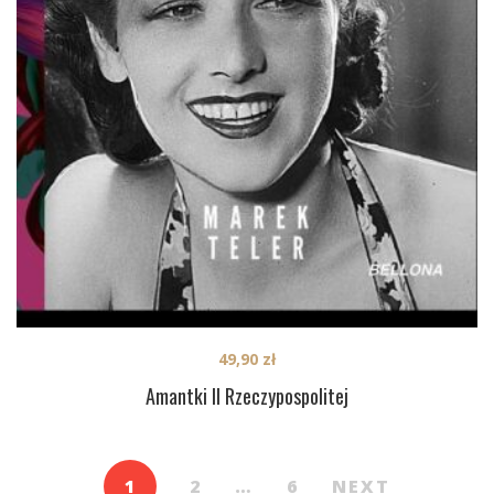
49,90
zł
Amantki II Rzeczypospolitej
1
2
…
6
NEXT