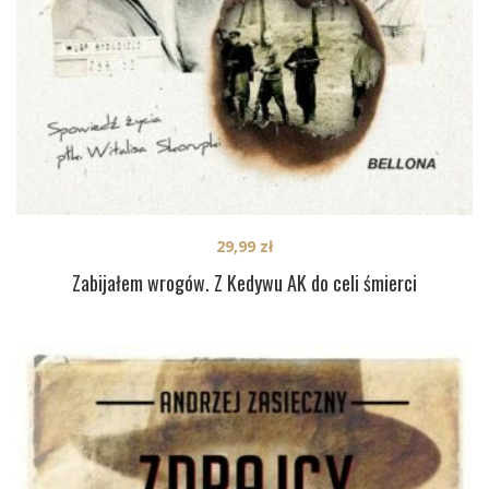
29,99
zł
Zabijałem wrogów. Z Kedywu AK do celi śmierci