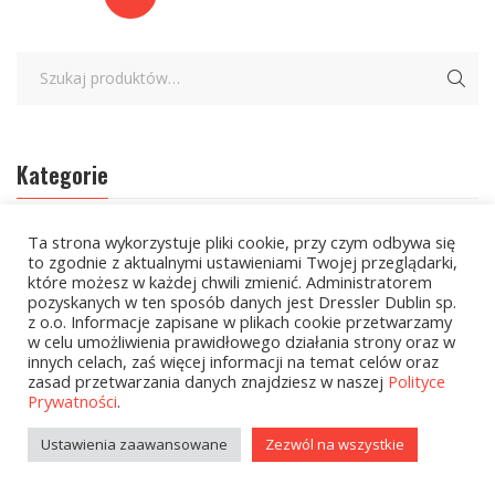
Kategorie
Ta strona wykorzystuje pliki cookie, przy czym odbywa się
zobacz wszystkie
to zgodnie z aktualnymi ustawieniami Twojej przeglądarki,
które możesz w każdej chwili zmienić. Administratorem
Kolekcje Biedronka
pozyskanych w ten sposób danych jest Dressler Dublin sp.
z o.o. Informacje zapisane w plikach cookie przetwarzamy
Kolekcje Biedronka - 16.02.2026
w celu umożliwienia prawidłowego działania strony oraz w
innych celach, zaś więcej informacji na temat celów oraz
Wielcy Humaniści - 16.02.2026
zasad przetwarzania danych znajdziesz w naszej
Polityce
Prywatności
.
Wielcy Humaniści – 02.03.2026
Ustawienia zaawansowane
Zezwól na wszystkie
Kolekcje Biedronka - 16.03.2026