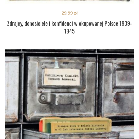
29,99
zł
Zdrajcy, donosiciele i konfidenci w okupowanej Polsce 1939-
1945