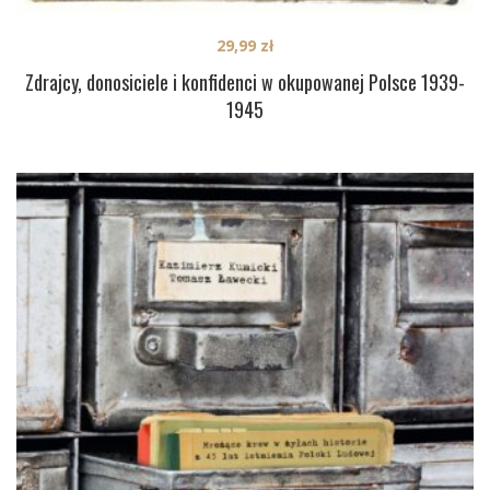
29,99
zł
Zdrajcy, donosiciele i konfidenci w okupowanej Polsce 1939-
1945