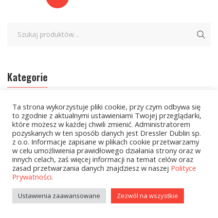
Kategorie
Ta strona wykorzystuje pliki cookie, przy czym odbywa się
zobacz wszystkie
to zgodnie z aktualnymi ustawieniami Twojej przeglądarki,
które możesz w każdej chwili zmienić. Administratorem
Kolekcje Biedronka
pozyskanych w ten sposób danych jest Dressler Dublin sp.
z o.o. Informacje zapisane w plikach cookie przetwarzamy
Kolekcje Biedronka - 16.02.2026
w celu umożliwienia prawidłowego działania strony oraz w
innych celach, zaś więcej informacji na temat celów oraz
Wielcy Humaniści - 16.02.2026
zasad przetwarzania danych znajdziesz w naszej
Polityce
Prywatności
.
Wielcy Humaniści – 02.03.2026
Ustawienia zaawansowane
Zezwól na wszystkie
Kolekcje Biedronka - 16.03.2026