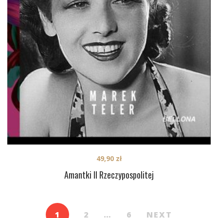
49,90
zł
Amantki II Rzeczypospolitej
1
2
…
6
NEXT