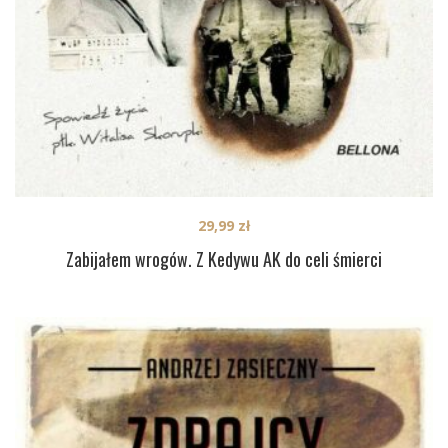
29,99
zł
Zabijałem wrogów. Z Kedywu AK do celi śmierci