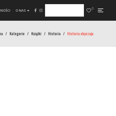
0
NOŚCI
O NAS
na
/
Kategorie
/
Książki
/
Historia
/
Historia obyczaju