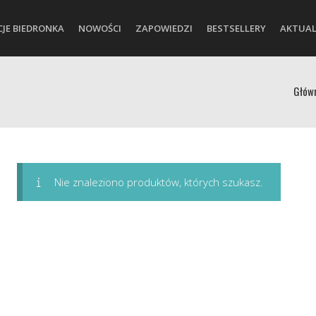
CJE BIEDRONKA
NOWOŚCI
ZAPOWIEDZI
BESTSELLERY
AKTUAL
Głów
Nie znaleziono produktów, których szukasz.