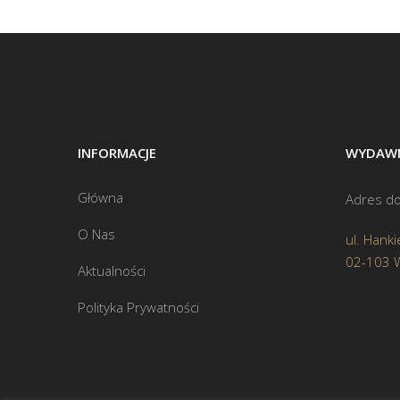
INFORMACJE
WYDAWN
Główna
Adres do
O Nas
ul. Hanki
02-103 
Aktualności
Polityka Prywatności