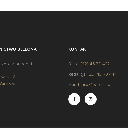
ICTWO BELLONA
KONTAKT
 korespondencji
Biuro:
(22) 45 70 402
Redakcja:
(22) 45 70 444
ewicza 2
Warszawa
Mail:
biuro@bellona.pl