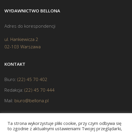
WYDAWNICTWO BELLONA
Adres do korespondencji
ul. Hankiewicza 2
02-103 Warszawa
KONTAKT
Biuro:
(22) 45 70 402
Redakcja:
(22) 45 70 444
Mail:
biuro@bellona.pl
Ta strona wykorzystuje pliki cookie, przy czym odbywa się
to zgodnie z aktualnymi ustawieniami Twojej przeglądarki,