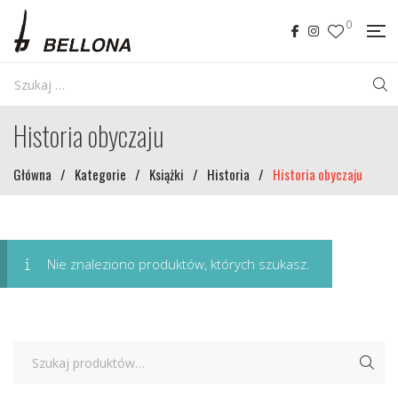
0
Historia obyczaju
Główna
/
Kategorie
/
Książki
/
Historia
/
Historia obyczaju
Nie znaleziono produktów, których szukasz.