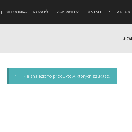
CJE BIEDRONKA
NOWOŚCI
ZAPOWIEDZI
BESTSELLERY
AKTUAL
Głów
Nie znaleziono produktów, których szukasz.