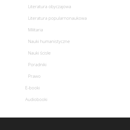
Literatura obyczajowa
Literatura popularnonaukowa
Militaria
Nauki humanistyczne
Nauki ścisłe
Poradniki
Prawo
E-booki
Audiobooki