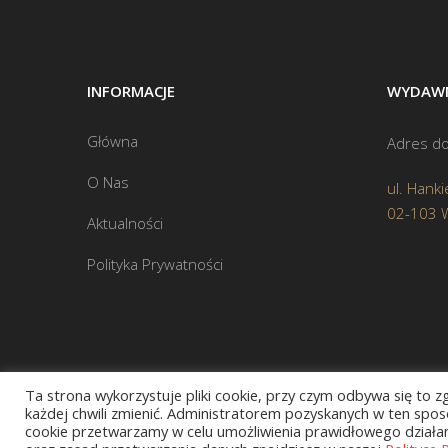
INFORMACJE
WYDAWN
Główna
Adres do
O Nas
ul. Hanki
02-103 
Aktualności
Polityka Prywatności
Ta strona wykorzystuje pliki cookie, przy czym odbywa się to 
każdej chwili zmienić. Administratorem pozyskanych w ten sposó
cookie przetwarzamy w celu umożliwienia prawidłowego działani