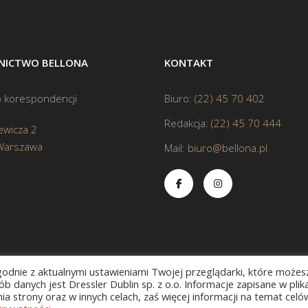
ICTWO BELLONA
KONTAKT
 korespondencji
Biuro:
(22) 45 70 402
Redakcja:
(22) 45 70 444
ewicza 2
Warszawa
Mail:
biuro@bellona.pl
zgodnie z aktualnymi ustawieniami Twojej przeglądarki, które możes
b danych jest Dressler Dublin sp. z o.o. Informacje zapisane w plik
a strony oraz w innych celach, zaś więcej informacji na temat celó