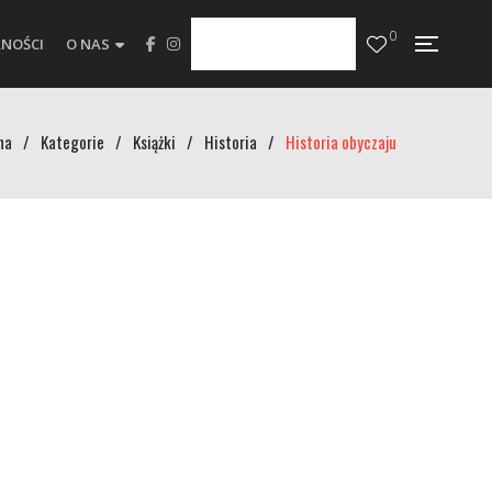
0
NOŚCI
O NAS
na
/
Kategorie
/
Książki
/
Historia
/
Historia obyczaju