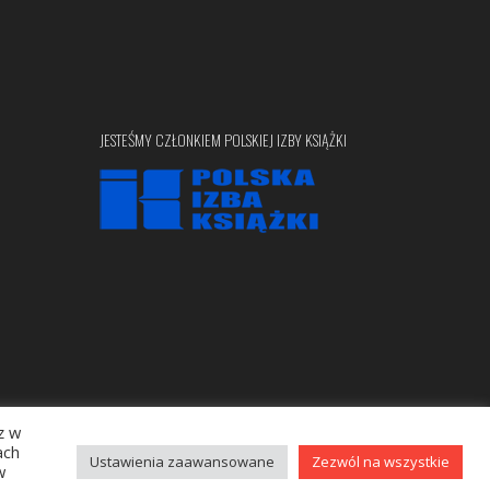
JESTEŚMY CZŁONKIEM POLSKIEJ IZBY KSIĄŻKI
z w
Copyright © 2020 bellona.pl
ach
Ustawienia zaawansowane
Zezwól na wszystkie
w