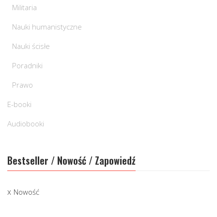
Militaria
Nauki humanistyczne
Nauki ścisłe
Poradniki
Prawo
E-booki
Audiobooki
Bestseller / Nowość / Zapowiedź
Nowość