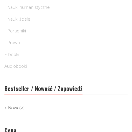
Nauki humanistyczne
Nauki ścisłe
Poradniki
Prawo
E-booki
Audiobooki
Bestseller / Nowość / Zapowiedź
Nowość
Cena