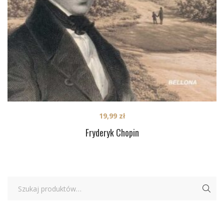
19,99
zł
Fryderyk Chopin