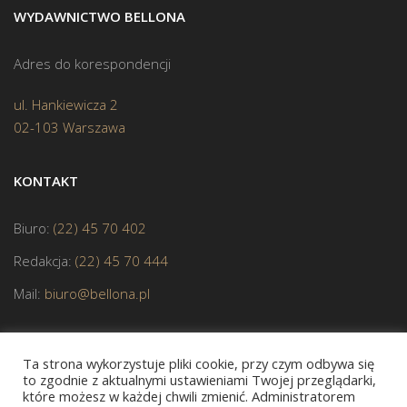
WYDAWNICTWO BELLONA
Adres do korespondencji
ul. Hankiewicza 2
02-103 Warszawa
KONTAKT
Biuro:
(22) 45 70 402
Redakcja:
(22) 45 70 444
Mail:
biuro@bellona.pl
Ta strona wykorzystuje pliki cookie, przy czym odbywa się
to zgodnie z aktualnymi ustawieniami Twojej przeglądarki,
które możesz w każdej chwili zmienić. Administratorem