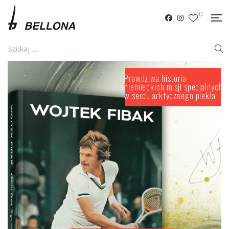
0
P
r
a
w
d
z
i
w
a
h
i
s
t
o
r
i
a
n
i
e
m
i
e
c
k
i
c
h
m
i
s
j
i
s
p
e
c
j
a
l
n
y
c
h
w
s
e
r
c
u
a
r
k
t
y
c
z
n
e
g
o
p
i
e
k
ł
a