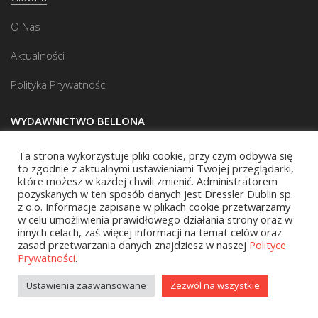
O Nas
Aktualności
Polityka Prywatności
WYDAWNICTWO BELLONA
Ta strona wykorzystuje pliki cookie, przy czym odbywa się
Adres do korespondencji
to zgodnie z aktualnymi ustawieniami Twojej przeglądarki,
które możesz w każdej chwili zmienić. Administratorem
ul. Hankiewicza 2
pozyskanych w ten sposób danych jest Dressler Dublin sp.
z o.o. Informacje zapisane w plikach cookie przetwarzamy
02-103 Warszawa
w celu umożliwienia prawidłowego działania strony oraz w
innych celach, zaś więcej informacji na temat celów oraz
zasad przetwarzania danych znajdziesz w naszej
Polityce
KONTAKT
Prywatności
.
Ustawienia zaawansowane
Zezwól na wszystkie
Biuro:
(22) 45 70 402
Redakcja:
(22) 45 70 444