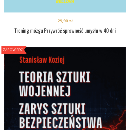
29,90
zł
Trening mózgu Przywróć sprawność umysłu w 40 dni
ZAPOWIEDŹ