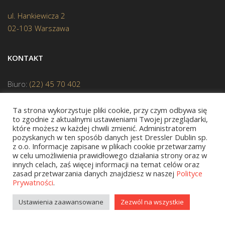
ul. Hankiewicza 2
02-103 Warszawa
KONTAKT
Biuro:
(22) 45 70 402
Redakcja:
(22) 45 70 444
Ta strona wykorzystuje pliki cookie, przy czym odbywa się
to zgodnie z aktualnymi ustawieniami Twojej przeglądarki,
Mail:
biuro@bellona.pl
które możesz w każdej chwili zmienić. Administratorem
pozyskanych w ten sposób danych jest Dressler Dublin sp.
z o.o. Informacje zapisane w plikach cookie przetwarzamy
w celu umożliwienia prawidłowego działania strony oraz w
innych celach, zaś więcej informacji na temat celów oraz
zasad przetwarzania danych znajdziesz w naszej
Polityce
Prywatności
.
JESTEŚMY CZŁONKIEM POLSKIEJ IZBY KSIĄŻKI
Ustawienia zaawansowane
Zezwól na wszystkie