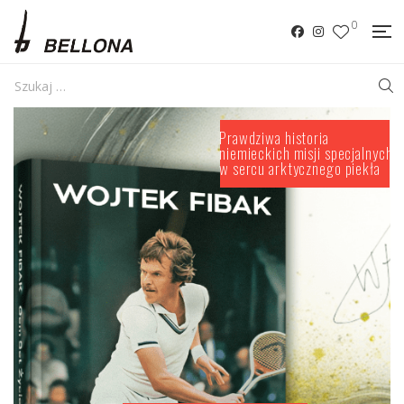
0
P
r
a
w
d
z
i
w
a
h
i
s
t
o
r
i
a
n
i
e
m
i
e
c
k
i
c
h
m
i
s
j
i
s
p
e
c
j
a
l
n
y
c
h
w
s
e
r
c
u
a
r
k
t
y
c
z
n
e
g
o
p
i
e
k
ł
a