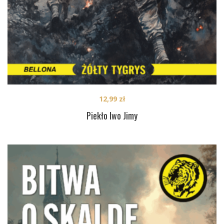
12,99
zł
Piekło Iwo Jimy