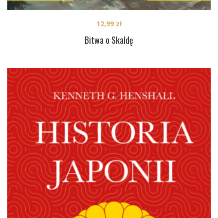
12,99
zł
Bitwa o Skaldę