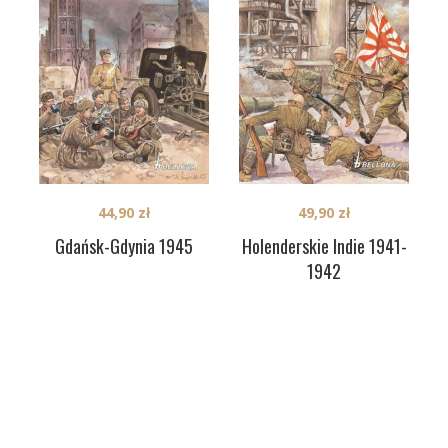
44,90
zł
49,90
zł
Gdańsk-Gdynia 1945
Holenderskie Indie 1941-
1942