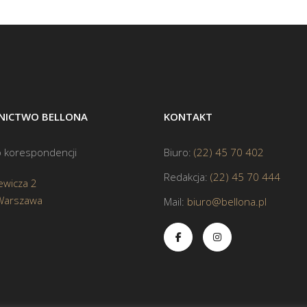
ICTWO BELLONA
KONTAKT
 korespondencji
Biuro:
(22) 45 70 402
Redakcja:
(22) 45 70 444
ewicza 2
Warszawa
Mail:
biuro@bellona.pl