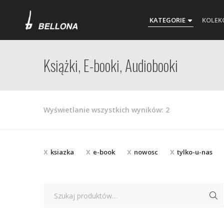
KATEGORIE
KOLEK
Książki, E-booki, Audiobooki
Posortowane
Wyświetlanie wszystkich wyników: 2
według
najnowszych
ksiazka
e-book
nowosc
tylko-u-nas