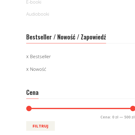
E-booki
Audiobooki
Bestseller / Nowość / Zapowiedź
Bestseller
Nowość
Cena
Cena:
0 zł
—
500 zł
FILTRUJ