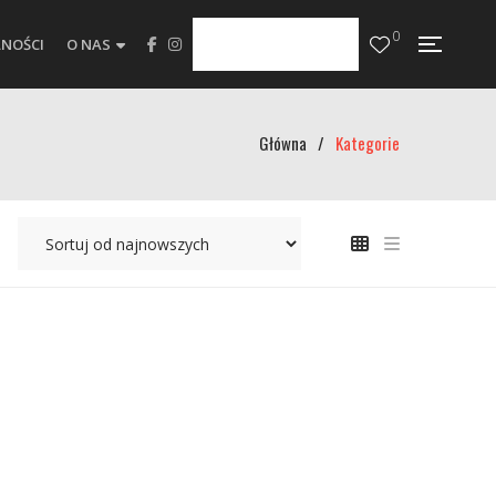
0
NOŚCI
O NAS
Główna
/
Kategorie