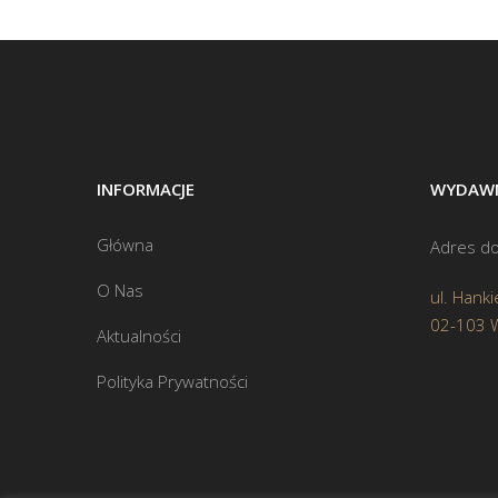
INFORMACJE
WYDAWN
Główna
Adres do
O Nas
ul. Hanki
02-103 
Aktualności
Polityka Prywatności