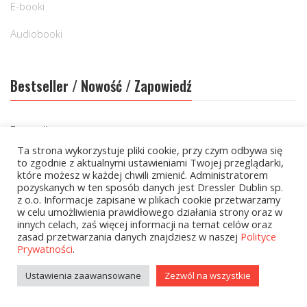
E-booki
Audiobooki
Bestseller / Nowość / Zapowiedź
Bestseller
Ta strona wykorzystuje pliki cookie, przy czym odbywa się
Nowość
to zgodnie z aktualnymi ustawieniami Twojej przeglądarki,
które możesz w każdej chwili zmienić. Administratorem
pozyskanych w ten sposób danych jest Dressler Dublin sp.
z o.o. Informacje zapisane w plikach cookie przetwarzamy
Cena
w celu umożliwienia prawidłowego działania strony oraz w
innych celach, zaś więcej informacji na temat celów oraz
zasad przetwarzania danych znajdziesz w naszej
Polityce
Prywatności
.
Cena:
0 zł
—
500 zł
Ustawienia zaawansowane
Zezwól na wszystkie
FILTRUJ