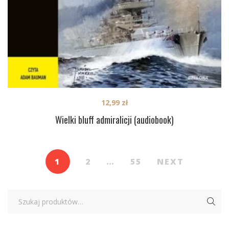
12,99
zł
Wielki bluff admiralicji (audiobook)
1
2
…
55
NEXT