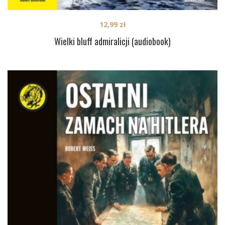
12,99
zł
Wielki bluff admiralicji (audiobook)