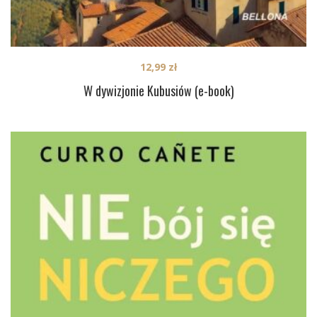
12,99
zł
W dywizjonie Kubusiów (e-book)