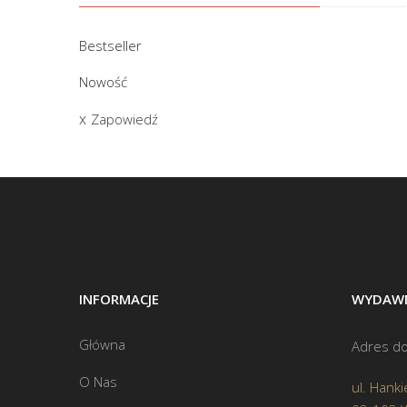
Bestseller
Nowość
Zapowiedź
INFORMACJE
WYDAWN
Główna
Adres do
O Nas
ul. Hanki