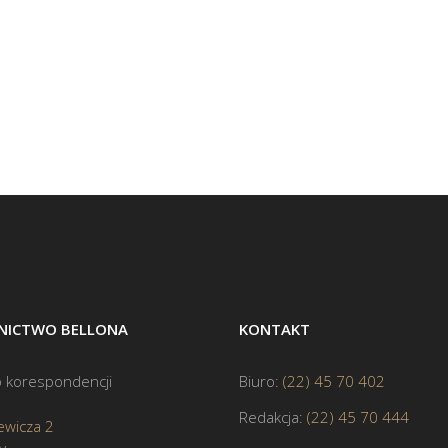
ICTWO BELLONA
KONTAKT
 korespondencji
Biuro:
(22) 45 70 402
Redakcja:
(22) 45 70 444
ewicza 2