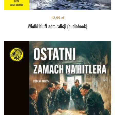
12,99
zł
Wielki bluff admiralicji (audiobook)