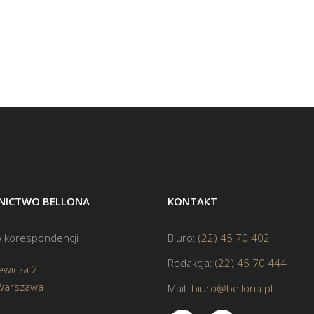
ICTWO BELLONA
KONTAKT
 korespondencji
Biuro:
(22) 45 70 402
Redakcja:
(22) 45 70 444
ewicza 2
Warszawa
Mail:
biuro@bellona.pl