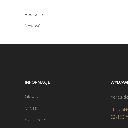
Bestseller
Nowość
INFORMACJE
WYDAWN
Główna
Adres do
O Nas
ul. Hanki
02-103 
Aktualności