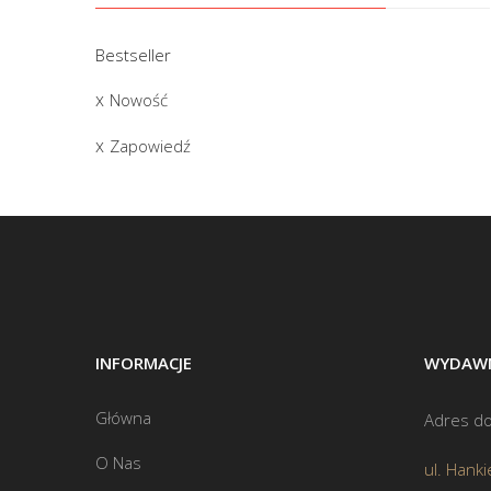
Bestseller
Nowość
Zapowiedź
INFORMACJE
WYDAWN
Główna
Adres do
O Nas
ul. Hanki