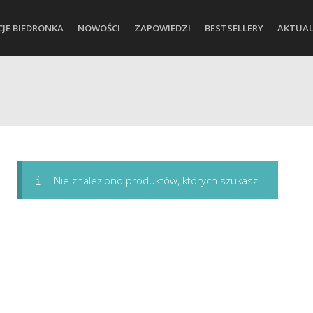
CJE BIEDRONKA
NOWOŚCI
ZAPOWIEDZI
BESTSELLERY
AKTUAL
Nie znaleziono produktów, których szukasz.