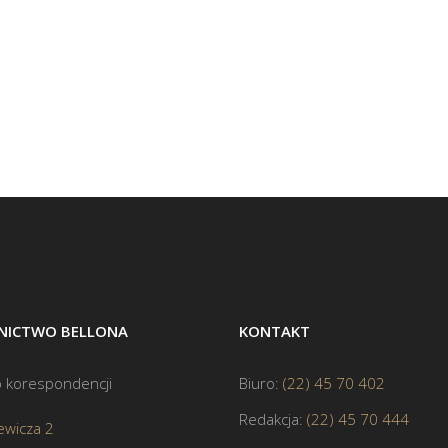
ICTWO BELLONA
KONTAKT
 korespondencji
Biuro:
(22) 45 70 402
Redakcja:
(22) 45 70 444
ewicza 2