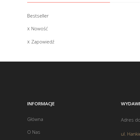
Bestseller
Nowość
Zapowiedź
INFORMACJE
WYDAWN
Główna
Adres do
O Nas
ul. Hanki