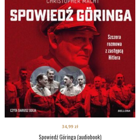
34,99
zł
Spowiedź Göringa (audiobook)