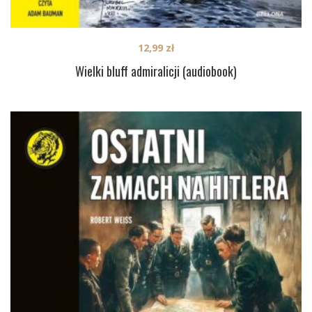
12,99
zł
Wielki bluff admiralicji (audiobook)