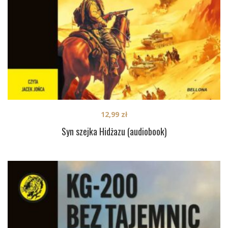
12,99
zł
Syn szejka Hidżazu (audiobook)