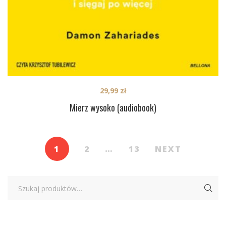
29,99
zł
Mierz wysoko (audiobook)
1
2
…
13
NEXT