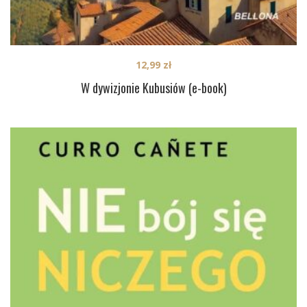
12,99
zł
W dywizjonie Kubusiów (e-book)