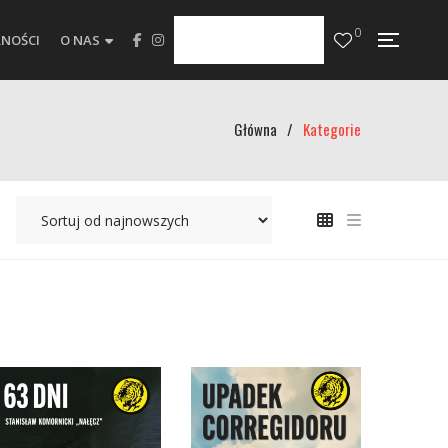
0
NOŚCI
O NAS
Główna
/
Kategorie