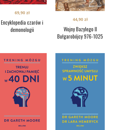
69,90
zł
44,90
zł
Encyklopedia czarów i
Wojny Bazylego II
demonologii
Bułgarobójcy 976-1025