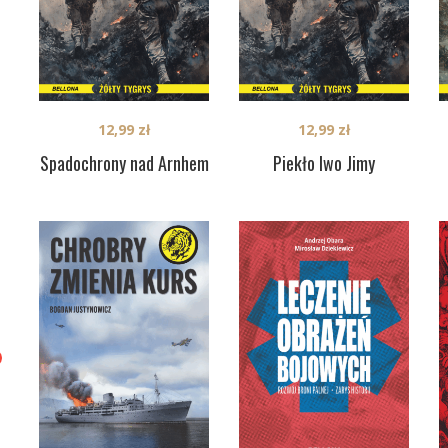
12,99
zł
12,99
zł
Spadochrony nad Arnhem
Piekło Iwo Jimy