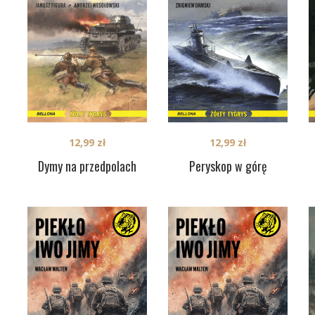
12,99
zł
12,99
zł
Dymy na przedpolach
Peryskop w górę