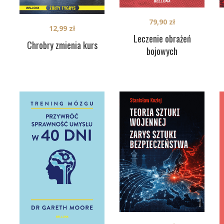
79,90
zł
12,99
zł
Leczenie obrażeń
Chrobry zmienia kurs
bojowych