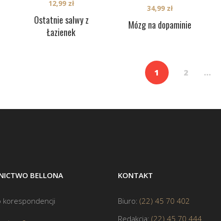
12,99
zł
34,99
zł
Ostatnie salwy z
Mózg na dopaminie
Łazienek
1
2
…
ICTWO BELLONA
KONTAKT
 korespondencji
Biuro:
(22) 45 70 402
Redakcja:
(22) 45 70 444