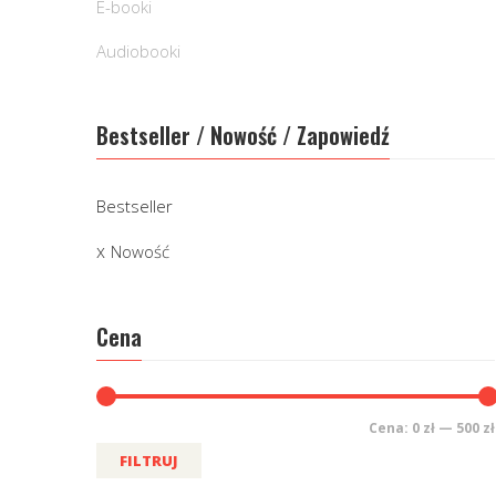
E-booki
Audiobooki
Bestseller / Nowość / Zapowiedź
Bestseller
Nowość
Cena
Cena:
0 zł
—
500 zł
FILTRUJ