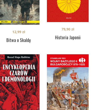
79,90
zł
12,99
zł
Historia Japonii
Bitwa o Skaldę