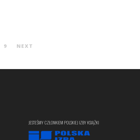
9
NEXT
JESTEŚMY CZŁONKIEM POLSKIEJ IZBY KSIĄŻKI