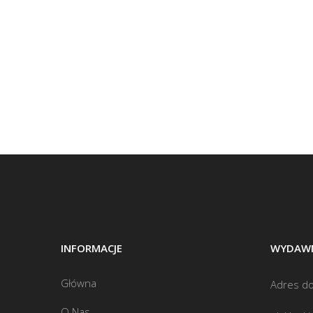
INFORMACJE
WYDAWN
Główna
Adres do
O Nas