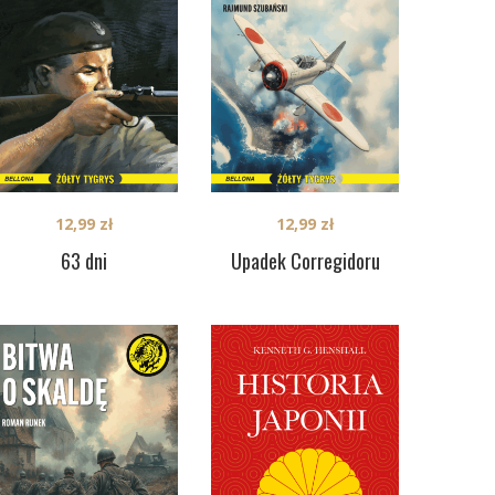
12,99
zł
12,99
zł
63 dni
Upadek Corregidoru