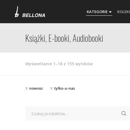
KATEGORIE
KOLEK
Książki, E-booki, Audiobooki
Posortowane
Wyświetlanie 1–18 z 155 wyników
według
najnowszych
nowosc
tylko-u-nas