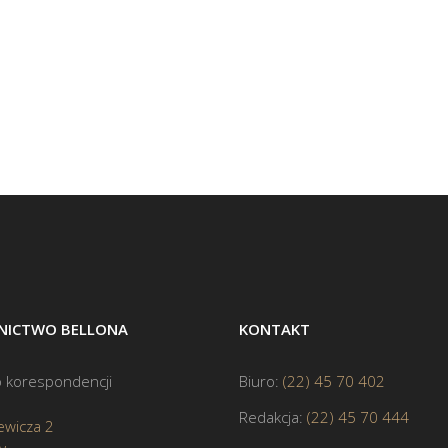
ICTWO BELLONA
KONTAKT
 korespondencji
Biuro:
(22) 45 70 402
Redakcja:
(22) 45 70 444
ewicza 2