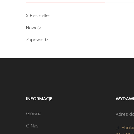
Bestseller
Nowość
Zapowiedź
INFORMACJE
WYDAWN
Główna
Adres do
O Nas
ul. Hanki