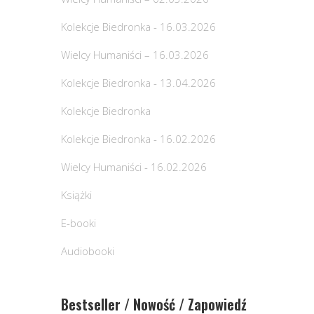
Kolekcje Biedronka - 16.03.2026
Wielcy Humaniści – 16.03.2026
Kolekcje Biedronka - 13.04.2026
Kolekcje Biedronka
Kolekcje Biedronka - 16.02.2026
Wielcy Humaniści - 16.02.2026
Książki
E-booki
Audiobooki
Bestseller / Nowość / Zapowiedź