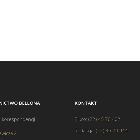
ICTWO BELLONA
KONTAKT
 korespondencji
Biuro:
(22) 45 70 402
Redakcja:
(22) 45 70 444
ewicza 2