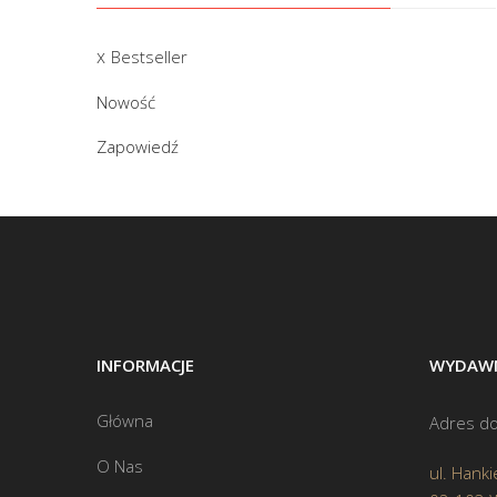
Bestseller
Nowość
Zapowiedź
INFORMACJE
WYDAWN
Główna
Adres do
O Nas
ul. Hanki