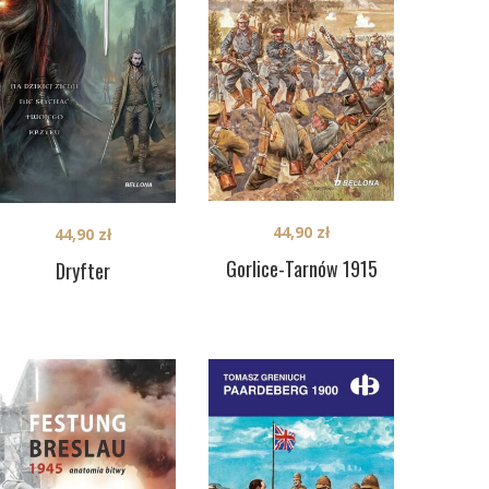
44,90
zł
44,90
zł
Gorlice-Tarnów 1915
Dryfter