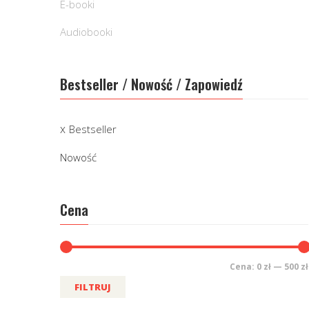
E-booki
Audiobooki
Bestseller / Nowość / Zapowiedź
Bestseller
Nowość
Cena
Cena:
0 zł
—
500 zł
FILTRUJ