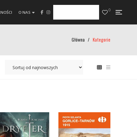
0
NOŚCI
O NAS
Główna
/
Kategorie