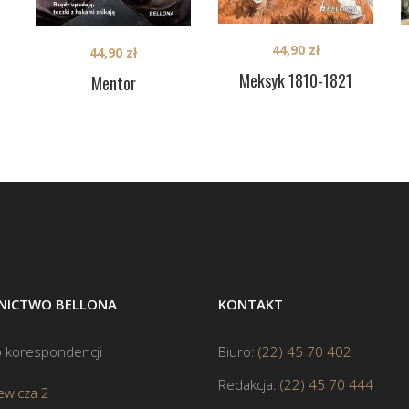
44,90
zł
44,90
zł
Meksyk 1810-1821
Mentor
ICTWO BELLONA
KONTAKT
 korespondencji
Biuro:
(22) 45 70 402
Redakcja:
(22) 45 70 444
ewicza 2