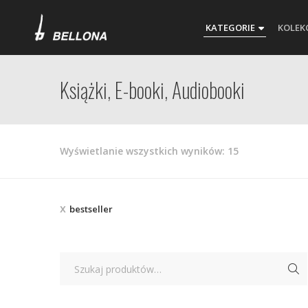
KATEGORIE
KOLEK
Książki, E-booki, Audiobooki
Posortowane
Wyświetlanie wszystkich wyników: 15
według
najnowszych
bestseller