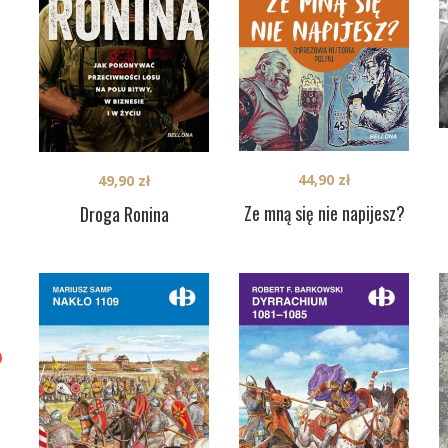
44,90
zł
49,90
zł
Ze mną się nie napijesz?
Droga Ronina