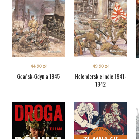
44,90
zł
49,90
zł
Gdańsk-Gdynia 1945
Holenderskie Indie 1941-
1942