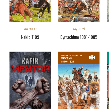
44,90
zł
44,90
zł
Nakło 1109
Dyrrachium 1081-1085