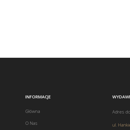
INFORMACJE
WYDAWN
Główna
Adres do
O Nas
ul. Hanki