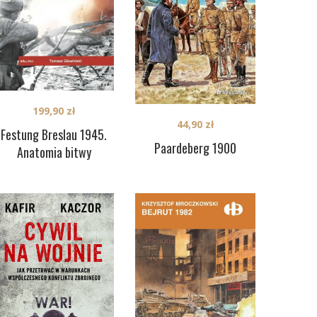
199,90
zł
44,90
zł
Festung Breslau 1945.
Paardeberg 1900
Anatomia bitwy