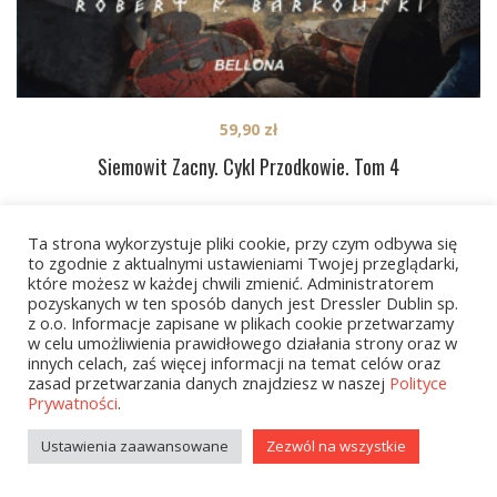
59,90
zł
Siemowit Zacny. Cykl Przodkowie. Tom 4
Ta strona wykorzystuje pliki cookie, przy czym odbywa się
1
2
…
126
NEXT
to zgodnie z aktualnymi ustawieniami Twojej przeglądarki,
które możesz w każdej chwili zmienić. Administratorem
pozyskanych w ten sposób danych jest Dressler Dublin sp.
z o.o. Informacje zapisane w plikach cookie przetwarzamy
w celu umożliwienia prawidłowego działania strony oraz w
innych celach, zaś więcej informacji na temat celów oraz
zasad przetwarzania danych znajdziesz w naszej
Polityce
Prywatności
.
Kategorie
Ustawienia zaawansowane
Zezwól na wszystkie