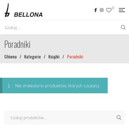
0
Poradniki
Główna
/
Kategorie
/
Książki
/
Poradniki
Nie znaleziono produktów, których szukasz.