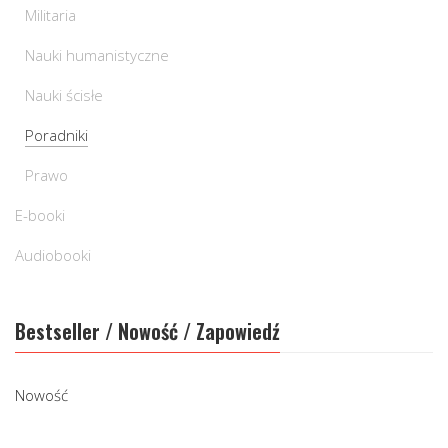
Militaria
Nauki humanistyczne
Nauki ścisłe
Poradniki
Prawo
E-booki
Audiobooki
Bestseller / Nowość / Zapowiedź
Nowość