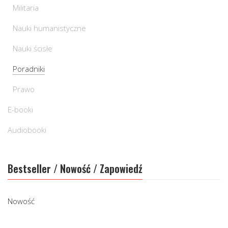
Militaria
Nauki humanistyczne
Nauki ścisłe
Poradniki
Prawo
E-booki
Audiobooki
Bestseller / Nowość / Zapowiedź
Nowość