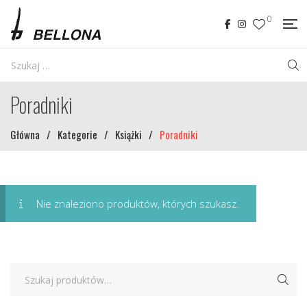
0
Poradniki
Główna
/
Kategorie
/
Książki
/
Poradniki
Nie znaleziono produktów, których szukasz.