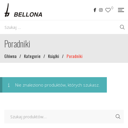
0
Poradniki
Główna
/
Kategorie
/
Książki
/
Poradniki
Nie znaleziono produktów, których szukasz.