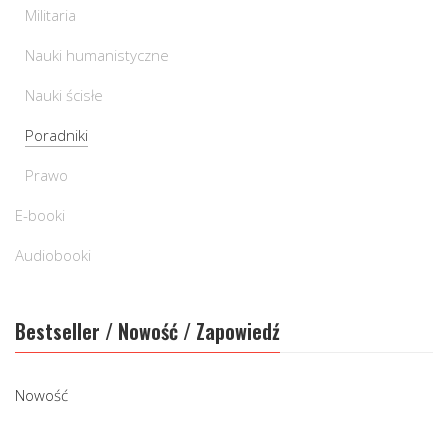
Militaria
Nauki humanistyczne
Nauki ścisłe
Poradniki
Prawo
E-booki
Audiobooki
Bestseller / Nowość / Zapowiedź
Nowość