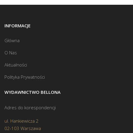
INFORMACJE
Główna
O Nas
Aktualności
Polityka Prywatności
WYDAWNICTWO BELLONA
Adres do korespondencji
ul. Hankiewicza 2
02-103 Warszawa