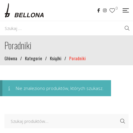
0
Poradniki
Główna
/
Kategorie
/
Książki
/
Poradniki
Nie znaleziono produktów, których szukasz.