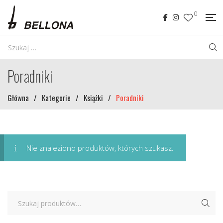
0
Poradniki
Główna
/
Kategorie
/
Książki
/
Poradniki
Nie znaleziono produktów, których szukasz.