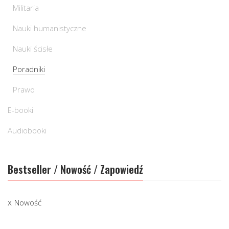
Militaria
Nauki humanistyczne
Nauki ścisłe
Poradniki
Prawo
E-booki
Audiobooki
Bestseller / Nowość / Zapowiedź
Nowość