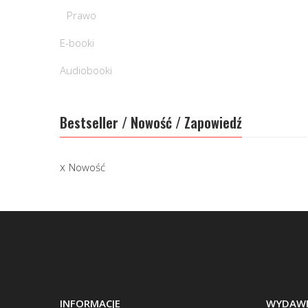
Prawo
E-booki
Audiobooki
Bestseller / Nowość / Zapowiedź
Nowość
INFORMACJE
WYDAWN