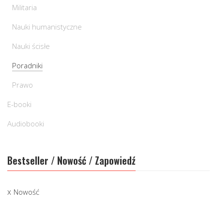
Militaria
Nauki humanistyczne
Nauki ścisłe
Poradniki
Prawo
E-booki
Audiobooki
Bestseller / Nowość / Zapowiedź
Nowość