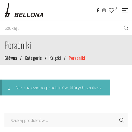
0
Poradniki
Główna
/
Kategorie
/
Książki
/
Poradniki
Nie znaleziono produktów, których szukasz.