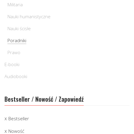
Militaria
Nauki humanistyczne
Nauki ścisłe
Poradniki
Prawo
E-booki
Audiobooki
Bestseller / Nowość / Zapowiedź
Bestseller
Nowość