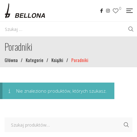
0
Poradniki
Główna
/
Kategorie
/
Książki
/
Poradniki
Nie znaleziono produktów, których szukasz.