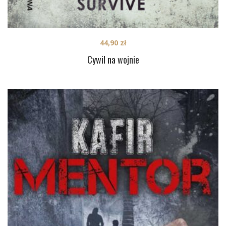
44,90
zł
Cywil na wojnie