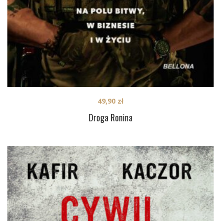
49,90
zł
Droga Ronina