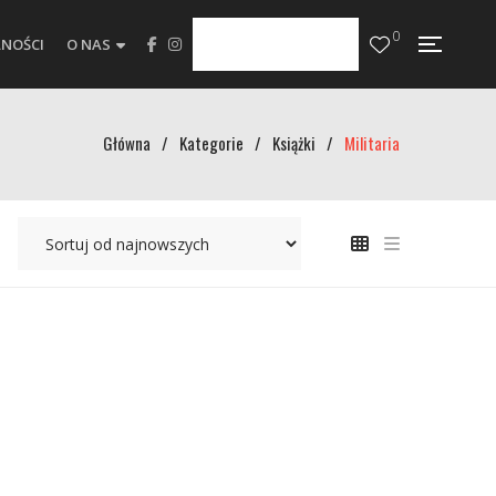
0
NOŚCI
O NAS
Główna
/
Kategorie
/
Książki
/
Militaria