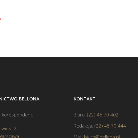
ICTWO BELLONA
KONTAKT
 korespondencji
Biuro:
(22) 45 70 402
Redakcja:
(22) 45 70 444
ewicza 2
Warszawa
Mail:
biuro@bellona.pl