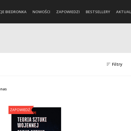
CJE BIEDRONKA
NOWOŚCI
ZAPOWIEDZI
BESTSELLERY
AKTUAL
Filtry
-nas
ZAPOWIEDŹ