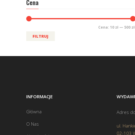
Cena
Cena:
10 zł
—
500 zł
FILTRUJ
INFORMACJE
WYDAWN
Główna
Adres do
O Nas
ul. Hanki
02-103 