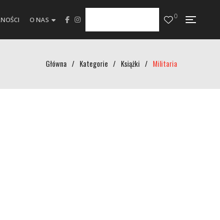
0
NOŚCI
O NAS
Główna
/
Kategorie
/
Książki
/
Militaria