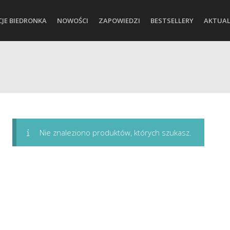
CJE BIEDRONKA
NOWOŚCI
ZAPOWIEDZI
BESTSELLERY
AKTUAL
Nie znaleziono produktów, których szukasz.